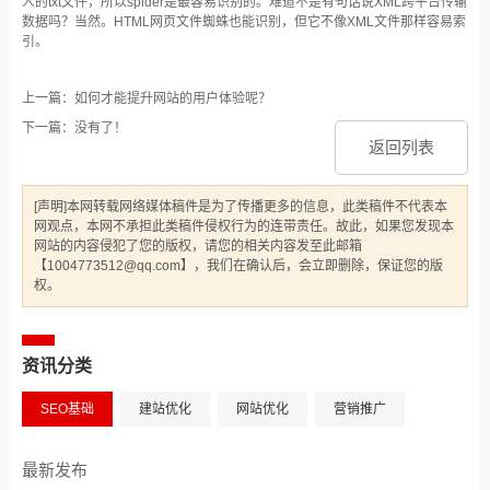
人的txt文件，所以spider是最容易识别的。难道不是有句话说XML跨平台传输
数据吗？当然。HTML网页文件蜘蛛也能识别，但它不像XML文件那样容易索
引。
上一篇：如何才能提升网站的用户体验呢？
下一篇：没有了！
返回列表
[声明]本网转载网络媒体稿件是为了传播更多的信息，此类稿件不代表本
网观点，本网不承担此类稿件侵权行为的连带责任。故此，如果您发现本
网站的内容侵犯了您的版权，请您的相关内容发至此邮箱
【1004773512@qq.com】，我们在确认后，会立即删除，保证您的版
权。
资讯分类
SEO基础
建站优化
网站优化
营销推广
最新发布