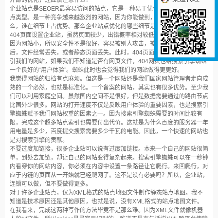
外部的优化，还应该注意什么？
企业站点是SEOER最容易访问的站点，它是一种易于优化、易获得收益的站
点类型。是一种竞争越来越激烈的网站，因为你能做到，别人也能做到。那
么，谁在细节上占优势。那么企业站点优化的哪些细节是我们容易忽视的呢？
404页面设置企业站，虽然页面较少，出错概率相对较低。但很多时候，都是
因为网站小，所以安全性不是很好，容易被别人攻击，被别人吊死。受到攻击
后，文件经常丢失，或者静态页面丢失。此时，404页面功能出现。当蜘蛛索
引我们的网站，如果我们不知道是否有网页文件，404网页也给搜索引擎蜘蛛
一个良好的“用户体验”。蜘蛛此时也会觉得我们的网站做得更更好。
我觉得网站的归档有点麻烦。但这是一个网站还是我们国家网站管理者走向成
熟的一个必然，也就是标准化。一个备案的网站，其实也有很多优势。至少我
们可以利用家庭空间。虽然国内空间不是很好，但是数据需要通过的路由节点
比国外少很多。网站的打开速度不仅是反映用户体验的重要因素，也是搜索引
擎蜘蛛赋予我们网站权重的因素之一。因为搜索引擎蜘蛛需要的时间比较有
限，完成这个超多站点索引也需要付出代价。这就是为什么百度的服务器一年
用电量是多少，百度提交搜索需要多少千瓦的电能。因此，一个快速的网站也
是对搜索引擎的贡献。
不要过度加链接，很多企业站可以说有过度加链接。本来一个自己的网站很简
单，到处去加链，却让自己的网站变得复杂起来。搜索引擎蜘蛛可以在一秒钟
内看穿你的网站内容，你必须在内容中设置一条路径让它爬行。来回爬行，对
应于内链的页面从一开始就已经爬网了。这不是没有必要吗？所以，企业站，
连锁可以做，但不要做得更多。
对于许多企业站点，仅为XML格式的站点地图文件制作静态站点地图。我不
知道是技术原因还是其他原因，也就是说，没有XML格式的站点地图文件。
在我看来，完成这两种写作的方法毕竟不是那么难。因为XML文件就像机器