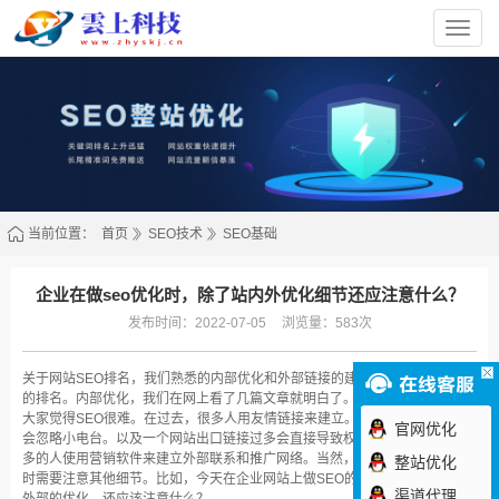
香
港
云
上
科
技
有
限
责
任
公
司
当前位置：
首页
SEO技术
SEO基础
企业在做seo优化时，除了站内外优化细节还应注意什么？
发布时间：2022-07-05
浏览量：583次
关于网站SEO排名，我们熟悉的内部优化和外部链接的建设直接影响到网站
的排名。内部优化，我们在网上看了几篇文章就明白了。但是外部优化总是让
大家觉得SEO很难。在过去，很多人用友情链接来建立。但更好的网站通常
官网优化
会忽略小电台。以及一个网站出口链接过多会直接导致权重下降。现在越来越
多的人使用营销软件来建立外部联系和推广网络。当然，我们在建立外部链接
整站优化
时需要注意其他细节。比如，今天在企业网站上做SEO的时候，除了内部和
渠道代理